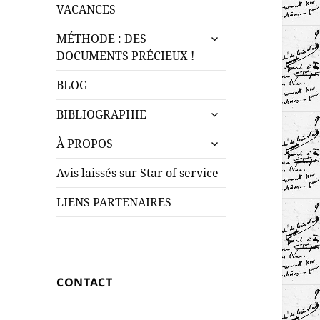
le
menu
VACANCES
sous-
ouvrir
menu
MÉTHODE : DES
le
DOCUMENTS PRÉCIEUX !
sous-
menu
BLOG
ouvrir
BIBLIOGRAPHIE
le
ouvrir
sous-
À PROPOS
le
menu
sous-
Avis laissés sur Star of service
menu
LIENS PARTENAIRES
CONTACT