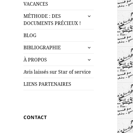
le
menu
VACANCES
sous-
ouvrir
menu
MÉTHODE : DES
le
DOCUMENTS PRÉCIEUX !
sous-
menu
BLOG
ouvrir
BIBLIOGRAPHIE
le
ouvrir
sous-
À PROPOS
le
menu
sous-
Avis laissés sur Star of service
menu
LIENS PARTENAIRES
CONTACT