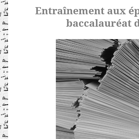
Entraînement aux ép
baccalauréat d