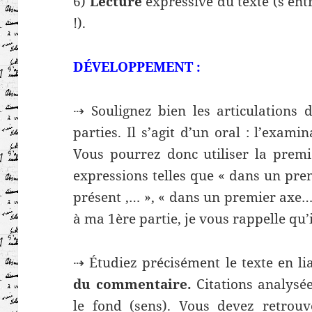
6)
Lecture
expressive du texte (s’ent
!).
DÉVELOPPEMENT :
⇢ Soulignez bien les articulations d
parties. Il s’agit d’un oral : l’exam
Vous pourrez donc utiliser la premi
expressions telles que « dans un prem
présent ,… », « dans un premier axe…
à ma 1ère partie, je vous rappelle qu’i
⇢ Étudiez précisément le texte en li
du commentaire.
Citations analysé
le fond (sens). Vous devez retrou