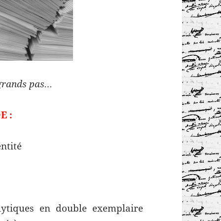
à grands pas…
E :
ntité
lytiques en double exemplaire