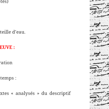
tés)
eille d’eau.
EUVE :
ration
 temps :
xtes « analysés » du descriptif