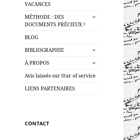
le
menu
VACANCES
sous-
ouvrir
menu
MÉTHODE : DES
le
DOCUMENTS PRÉCIEUX !
sous-
menu
BLOG
ouvrir
BIBLIOGRAPHIE
le
ouvrir
sous-
À PROPOS
le
menu
sous-
Avis laissés sur Star of service
menu
LIENS PARTENAIRES
CONTACT