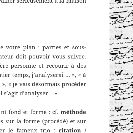
raîner sérieusement à la maison
e votre plan : parties et sous-
inateur doit pouvoir vous suivre.
ère personne et recourir à des
ier temps, j’analyserai … », « à
 », « je vais désormais procéder
l s’agit d’analyser… ».
ant fond et forme : cf.
méthode
es sur la forme (procédé) et sur
ver le fameux trio :
citation /