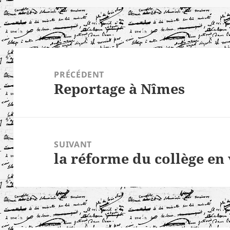
Navigation
de
PRÉCÉDENT
Reportage à Nîmes
l’article
Article
précédent :
SUIVANT
la réforme du collège en
Article
suivant :