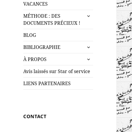
le
menu
VACANCES
sous-
ouvrir
menu
MÉTHODE : DES
le
DOCUMENTS PRÉCIEUX !
sous-
menu
BLOG
ouvrir
BIBLIOGRAPHIE
le
ouvrir
sous-
À PROPOS
le
menu
sous-
Avis laissés sur Star of service
menu
LIENS PARTENAIRES
CONTACT