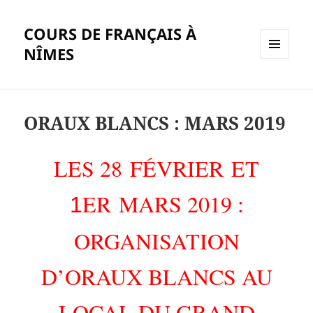
COURS DE FRANÇAIS À
NÎMES
MENU
ET
WIDGETS
ORAUX BLANCS : MARS 2019
LES
28
FÉVRIER
ET
ER
MARS
2019
:
1
ORGANISATION
D’ORAUX BLANCS AU
LOCAL DU GRAND