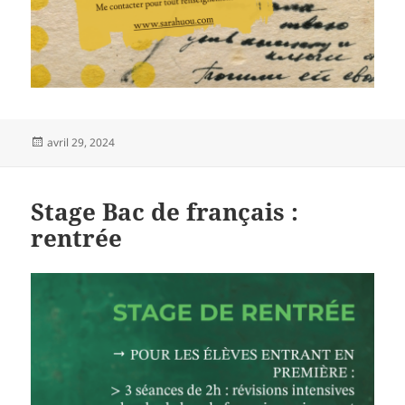
Publié
avril 29, 2024
le
Stage Bac de français :
rentrée