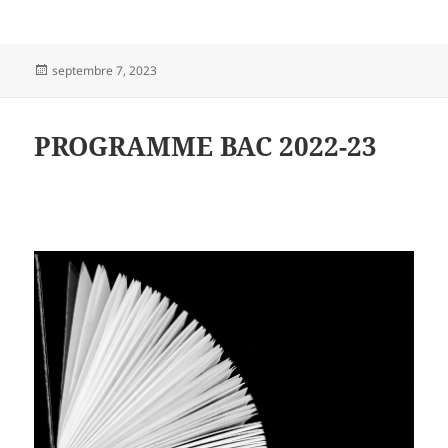
Publié
septembre 7, 2023
le
PROGRAMME BAC 2022-23