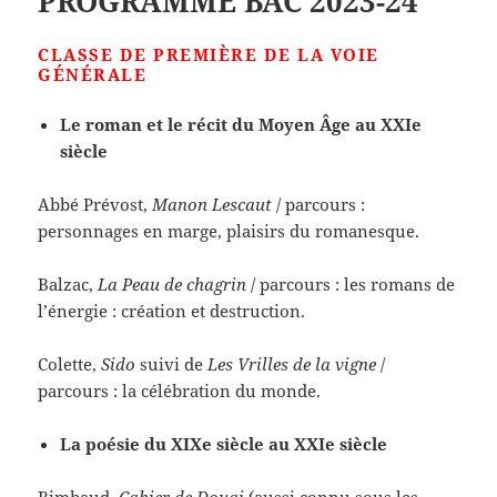
PROGRAMME BAC 2023-24
CLASSE DE PREMIÈRE DE LA VOIE
GÉNÉRALE
Le roman et le récit du Moyen Âge au XXIe
siècle
Abbé Prévost,
Manon Lescaut
/ parcours :
personnages en marge, plaisirs du romanesque.
Balzac,
La Peau de chagrin
/ parcours : les romans de
l’énergie : création et destruction.
Colette,
Sido
suivi de
Les Vrilles de la vigne
/
parcours : la célébration du monde.
La poésie du XIXe siècle au XXIe siècle
Rimbaud,
Cahier de Douai
(aussi connu sous les