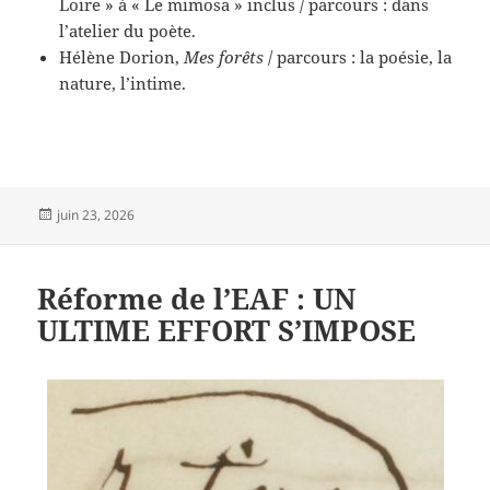
Loire » à « Le mimosa » inclus / parcours : dans
l’atelier du poète.
Hélène Dorion,
Mes forêts
/ parcours : la poésie, la
nature, l’intime.
Publié
juin 23, 2026
le
Réforme de l’EAF : UN
ULTIME EFFORT S’IMPOSE