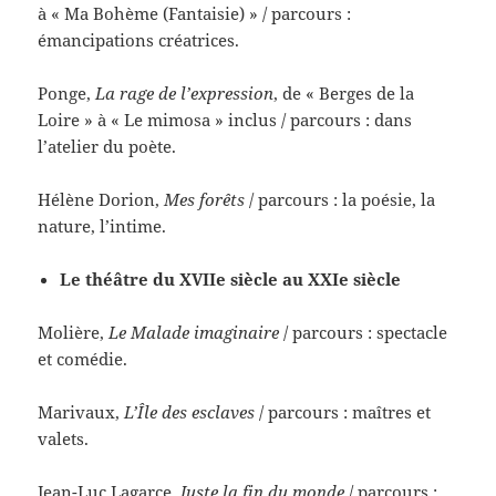
à « Ma Bohème (Fantaisie) » / parcours :
émancipations créatrices.
Ponge,
La rage de l’expression
, de « Berges de la
Loire » à « Le mimosa » inclus / parcours : dans
l’atelier du poète.
Hélène Dorion,
Mes forêts
/ parcours : la poésie, la
nature, l’intime.
Le théâtre du XVIIe siècle au XXIe siècle
Molière,
Le Malade imaginaire
/ parcours : spectacle
et comédie.
Marivaux,
L’Île des esclaves
/ parcours : maîtres et
valets.
Jean-Luc Lagarce,
Juste la fin du monde
/ parcours :