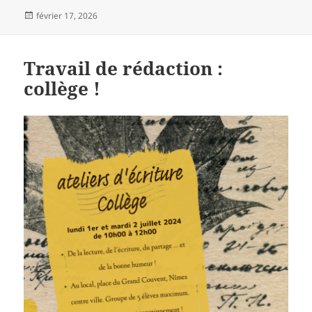
Publié
février 17, 2026
le
Travail de rédaction :
collège !