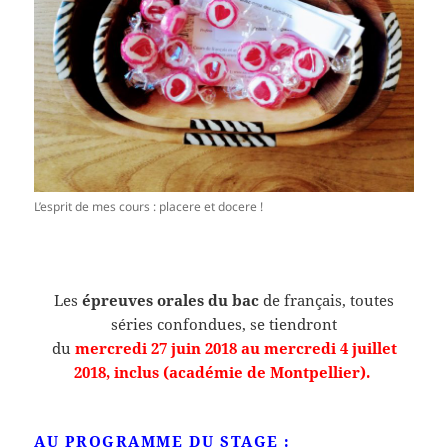
L’esprit de mes cours : placere et docere !
Les
épreuves orales du bac
de français, toutes
séries confondues, se tiendront
du
mercredi 27 juin 2018 au mercredi 4 juillet
2018, inclus (académie de Montpellier).
AU PROGRAMME DU STAGE :